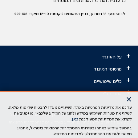
כל ענפיה ואת כל האורולוגים המומחים
ז'בוטינסקי 35 רמת גן, בניין התאומים 2 קומות 12-10 מיקוד 5251108
+
על האיגוד
+
פרסומי האיגוד
+
כלים שימושיים
+
אתרי הר"י
×
עדכנו את מדיניות הפרטיות באתר. השינויים נועדו להבטיח שקיפות מלאה,
הבהרה משפטית: כל נושא המופיע באתר זה נועד להשכלה בלבד ואין לראות
לשקף את מטרות השימוש במידע ולהגן על המידע שלכם/ן. מוזמנים/ות
בו ייעוץ רפואי או משפטי. אין הר"י אחראית לתוכן המתפרסם באתר זה ולכל
לקרוא את המדיניות המעודכנת
כאן
.
נזק שעלול להיגרם. כל הזכויות על המידע באתר שייכות להסתדרות הרפואית
בהמשך שימוש באתר ובשירותי ההסתדרות הרפואית בישראל, אתם/ן
בישראל.
מדיניות הפרטיות
מאשרים/ות את הסכמתכם/ן למדיניות החדשה.