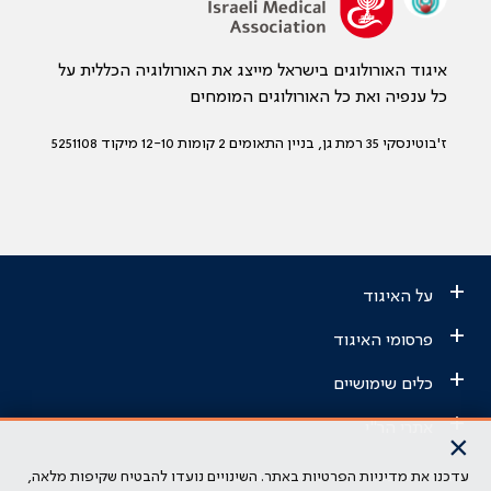
איגוד האורולוגים בישראל מייצג את האורולוגיה הכללית על
כל ענפיה ואת כל האורולוגים המומחים
ז'בוטינסקי 35 רמת גן, בניין התאומים 2 קומות 12-10 מיקוד 5251108
+
על האיגוד
+
פרסומי האיגוד
+
כלים שימושיים
+
אתרי הר"י
×
עדכנו את מדיניות הפרטיות באתר. השינויים נועדו להבטיח שקיפות מלאה,
הבהרה משפטית: כל נושא המופיע באתר זה נועד להשכלה בלבד ואין לראות