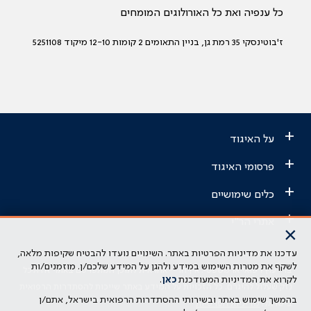
כל ענפיה ואת כל האורולוגים המומחים
ז'בוטינסקי 35 רמת גן, בניין התאומים 2 קומות 12-10 מיקוד 5251108
+
על האיגוד
+
פרסומי האיגוד
+
כלים שימושיים
+
אתרי הר"י
×
עדכנו את מדיניות הפרטיות באתר. השינויים נועדו להבטיח שקיפות מלאה,
הבהרה משפטית: כל נושא המופיע באתר זה נועד להשכלה בלבד ואין לראות
לשקף את מטרות השימוש במידע ולהגן על המידע שלכם/ן. מוזמנים/ות
בו ייעוץ רפואי או משפטי. אין הר"י אחראית לתוכן המתפרסם באתר זה ולכל
לקרוא את המדיניות המעודכנת
כאן
.
נזק שעלול להיגרם. כל הזכויות על המידע באתר שייכות להסתדרות הרפואית
בהמשך שימוש באתר ובשירותי ההסתדרות הרפואית בישראל, אתם/ן
בישראל.
מדיניות הפרטיות