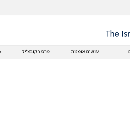
The Is
עושים אומנות
פרס רקובצ'יק
UA