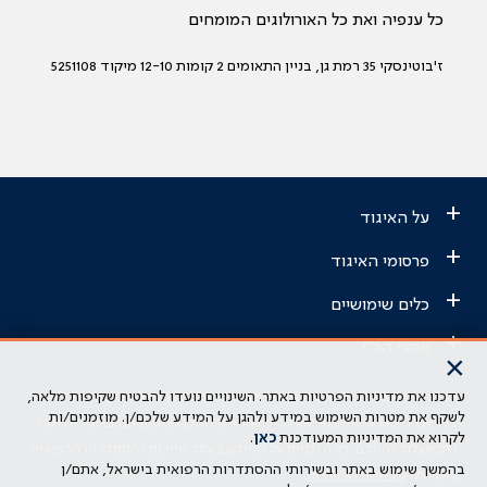
כל ענפיה ואת כל האורולוגים המומחים
ז'בוטינסקי 35 רמת גן, בניין התאומים 2 קומות 12-10 מיקוד 5251108
+
על האיגוד
+
פרסומי האיגוד
+
כלים שימושיים
+
אתרי הר"י
×
עדכנו את מדיניות הפרטיות באתר. השינויים נועדו להבטיח שקיפות מלאה,
הבהרה משפטית: כל נושא המופיע באתר זה נועד להשכלה בלבד ואין לראות
לשקף את מטרות השימוש במידע ולהגן על המידע שלכם/ן. מוזמנים/ות
בו ייעוץ רפואי או משפטי. אין הר"י אחראית לתוכן המתפרסם באתר זה ולכל
לקרוא את המדיניות המעודכנת
כאן
.
נזק שעלול להיגרם. כל הזכויות על המידע באתר שייכות להסתדרות הרפואית
בהמשך שימוש באתר ובשירותי ההסתדרות הרפואית בישראל, אתם/ן
בישראל.
מדיניות הפרטיות