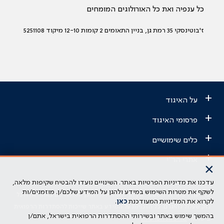
כל ענפיה ואת כל האורולוגים המומחים
ז'בוטינסקי 35 רמת גן, בניין התאומים 2 קומות 12-10 מיקוד 5251108
+
על האיגוד
+
פרסומי האיגוד
+
כלים שימושיים
+
אתרי הר"י
×
עדכנו את מדיניות הפרטיות באתר. השינויים נועדו להבטיח שקיפות מלאה,
הבהרה משפטית: כל נושא המופיע באתר זה נועד להשכלה בלבד ואין לראות
לשקף את מטרות השימוש במידע ולהגן על המידע שלכם/ן. מוזמנים/ות
בו ייעוץ רפואי או משפטי. אין הר"י אחראית לתוכן המתפרסם באתר זה ולכל
לקרוא את המדיניות המעודכנת
כאן
.
נזק שעלול להיגרם. כל הזכויות על המידע באתר שייכות להסתדרות הרפואית
בהמשך שימוש באתר ובשירותי ההסתדרות הרפואית בישראל, אתם/ן
בישראל.
מדיניות הפרטיות