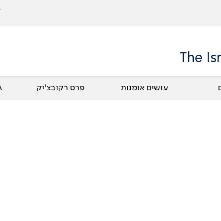
The Is
עושים אומנות
פרס רקובצ'יק
UA