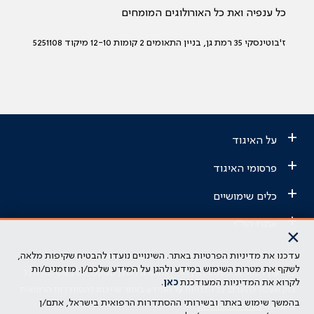
כל ענפיה ואת כל האורולוגים המומחים
ז'בוטינסקי 35 רמת גן, בניין התאומים 2 קומות 12-10 מיקוד 5251108
+
על האיגוד
+
פרסומי האיגוד
+
כלים שימושיים
+
אתרי הר"י
×
עדכנו את מדיניות הפרטיות באתר. השינויים נועדו להבטיח שקיפות מלאה,
הבהרה משפטית: כל נושא המופיע באתר זה נועד להשכלה בלבד ואין לראות
לשקף את מטרות השימוש במידע ולהגן על המידע שלכם/ן. מוזמנים/ות
בו ייעוץ רפואי או משפטי. אין הר"י אחראית לתוכן המתפרסם באתר זה ולכל
לקרוא את המדיניות המעודכנת
כאן
.
נזק שעלול להיגרם. כל הזכויות על המידע באתר שייכות להסתדרות הרפואית
בהמשך שימוש באתר ובשירותי ההסתדרות הרפואית בישראל, אתם/ן
בישראל.
מדיניות הפרטיות