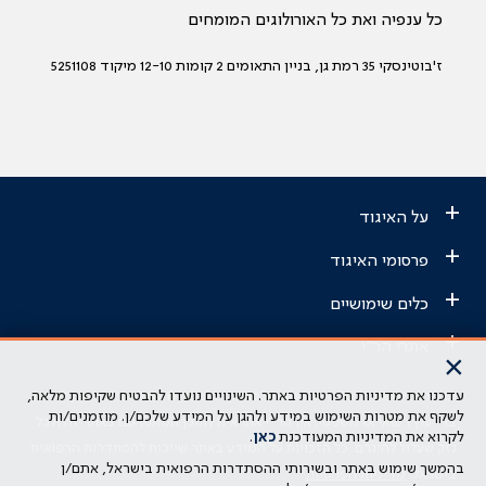
כל ענפיה ואת כל האורולוגים המומחים
ז'בוטינסקי 35 רמת גן, בניין התאומים 2 קומות 12-10 מיקוד 5251108
+
על האיגוד
+
פרסומי האיגוד
+
כלים שימושיים
+
אתרי הר"י
×
עדכנו את מדיניות הפרטיות באתר. השינויים נועדו להבטיח שקיפות מלאה,
הבהרה משפטית: כל נושא המופיע באתר זה נועד להשכלה בלבד ואין לראות
לשקף את מטרות השימוש במידע ולהגן על המידע שלכם/ן. מוזמנים/ות
בו ייעוץ רפואי או משפטי. אין הר"י אחראית לתוכן המתפרסם באתר זה ולכל
לקרוא את המדיניות המעודכנת
כאן
.
נזק שעלול להיגרם. כל הזכויות על המידע באתר שייכות להסתדרות הרפואית
בהמשך שימוש באתר ובשירותי ההסתדרות הרפואית בישראל, אתם/ן
בישראל.
מדיניות הפרטיות