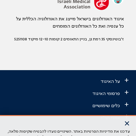
איגוד האורולוגים בישראל מייצג את האורולוגיה הכללית על
כל ענפיה ואת כל האורולוגים המומחים
ז'בוטינסקי 35 רמת גן, בניין התאומים 2 קומות 12-10 מיקוד 5251108
+
על האיגוד
+
פרסומי האיגוד
+
כלים שימושיים
+
אתרי הר"י
×
עדכנו את מדיניות הפרטיות באתר. השינויים נועדו להבטיח שקיפות מלאה,
הבהרה משפטית: כל נושא המופיע באתר זה נועד להשכלה בלבד ואין לראות