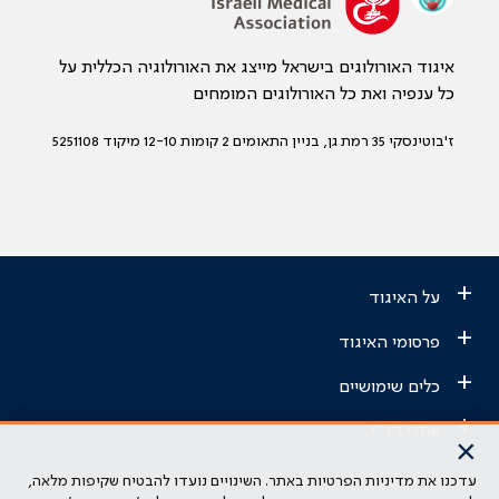
איגוד האורולוגים בישראל מייצג את האורולוגיה הכללית על
כל ענפיה ואת כל האורולוגים המומחים
ז'בוטינסקי 35 רמת גן, בניין התאומים 2 קומות 12-10 מיקוד 5251108
+
על האיגוד
+
פרסומי האיגוד
+
כלים שימושיים
+
אתרי הר"י
×
עדכנו את מדיניות הפרטיות באתר. השינויים נועדו להבטיח שקיפות מלאה,
הבהרה משפטית: כל נושא המופיע באתר זה נועד להשכלה בלבד ואין לראות