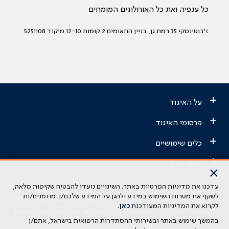
כל ענפיה ואת כל האורולוגים המומחים
ז'בוטינסקי 35 רמת גן, בניין התאומים 2 קומות 12-10 מיקוד 5251108
+
על האיגוד
+
פרסומי האיגוד
+
כלים שימושיים
+
אתרי הר"י
×
עדכנו את מדיניות הפרטיות באתר. השינויים נועדו להבטיח שקיפות מלאה,
הבהרה משפטית: כל נושא המופיע באתר זה נועד להשכלה בלבד ואין לראות
לשקף את מטרות השימוש במידע ולהגן על המידע שלכם/ן. מוזמנים/ות
בו ייעוץ רפואי או משפטי. אין הר"י אחראית לתוכן המתפרסם באתר זה ולכל
לקרוא את המדיניות המעודכנת
כאן
.
נזק שעלול להיגרם. כל הזכויות על המידע באתר שייכות להסתדרות הרפואית
בהמשך שימוש באתר ובשירותי ההסתדרות הרפואית בישראל, אתם/ן
בישראל.
מדיניות הפרטיות