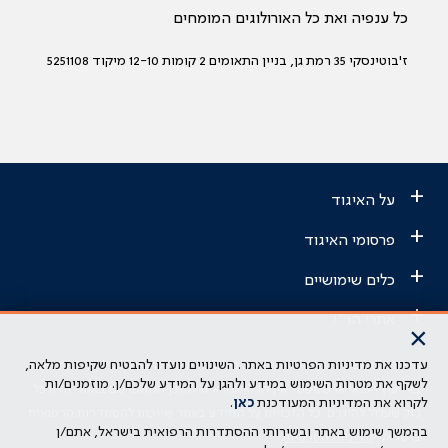
כל ענפיה ואת כל האורולוגים המומחים
ז'בוטינסקי 35 רמת גן, בניין התאומים 2 קומות 12-10 מיקוד 5251108
+
על האיגוד
+
פרסומי האיגוד
+
כלים שימושיים
+
אתרי הר"י
×
עדכנו את מדיניות הפרטיות באתר. השינויים נועדו להבטיח שקיפות מלאה,
הבהרה משפטית: כל נושא המופיע באתר זה נועד להשכלה בלבד ואין לראות
לשקף את מטרות השימוש במידע ולהגן על המידע שלכם/ן. מוזמנים/ות
בו ייעוץ רפואי או משפטי. אין הר"י אחראית לתוכן המתפרסם באתר זה ולכל
לקרוא את המדיניות המעודכנת
כאן
.
נזק שעלול להיגרם. כל הזכויות על המידע באתר שייכות להסתדרות הרפואית
בהמשך שימוש באתר ובשירותי ההסתדרות הרפואית בישראל, אתם/ן
בישראל.
מדיניות הפרטיות