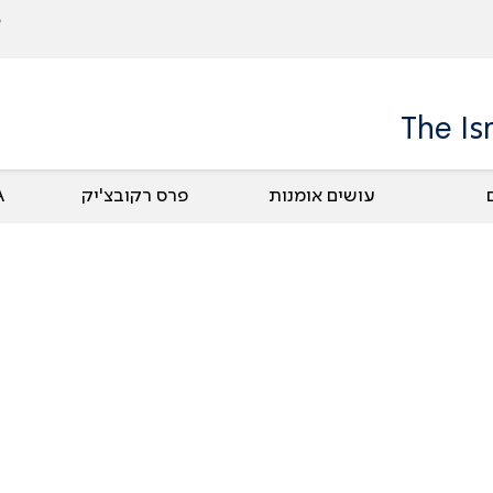
The Is
עושים אומנות
פרס רקובצ'יק
UA