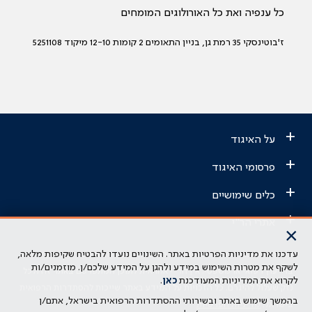
כל ענפיה ואת כל האורולוגים המומחים
ז'בוטינסקי 35 רמת גן, בניין התאומים 2 קומות 12-10 מיקוד 5251108
+
על האיגוד
+
פרסומי האיגוד
+
כלים שימושיים
+
אתרי הר"י
×
עדכנו את מדיניות הפרטיות באתר. השינויים נועדו להבטיח שקיפות מלאה,
הבהרה משפטית: כל נושא המופיע באתר זה נועד להשכלה בלבד ואין לראות
לשקף את מטרות השימוש במידע ולהגן על המידע שלכם/ן. מוזמנים/ות
בו ייעוץ רפואי או משפטי. אין הר"י אחראית לתוכן המתפרסם באתר זה ולכל
לקרוא את המדיניות המעודכנת
כאן
.
נזק שעלול להיגרם. כל הזכויות על המידע באתר שייכות להסתדרות הרפואית
בהמשך שימוש באתר ובשירותי ההסתדרות הרפואית בישראל, אתם/ן
בישראל.
מדיניות הפרטיות