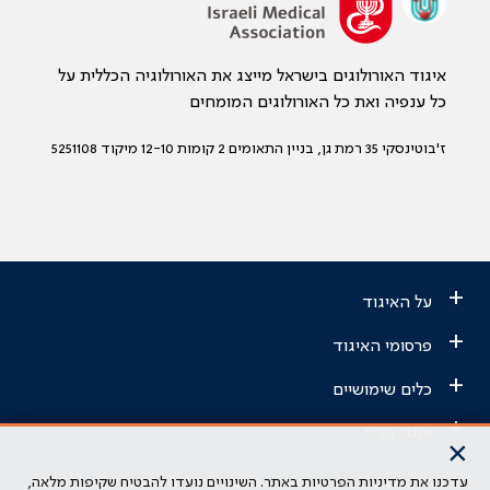
איגוד האורולוגים בישראל מייצג את האורולוגיה הכללית על
כל ענפיה ואת כל האורולוגים המומחים
ז'בוטינסקי 35 רמת גן, בניין התאומים 2 קומות 12-10 מיקוד 5251108
+
על האיגוד
+
פרסומי האיגוד
+
כלים שימושיים
+
אתרי הר"י
×
עדכנו את מדיניות הפרטיות באתר. השינויים נועדו להבטיח שקיפות מלאה,
הבהרה משפטית: כל נושא המופיע באתר זה נועד להשכלה בלבד ואין לראות