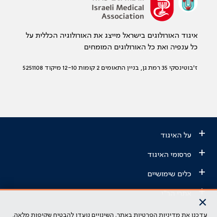
איגוד האורולוגים בישראל מייצג את האורולוגיה הכללית על
כל ענפיה ואת כל האורולוגים המומחים
ז'בוטינסקי 35 רמת גן, בניין התאומים 2 קומות 12-10 מיקוד 5251108
+
על האיגוד
+
פרסומי האיגוד
+
כלים שימושיים
+
אתרי הר"י
×
עדכנו את מדיניות הפרטיות באתר. השינויים נועדו להבטיח שקיפות מלאה,
הבהרה משפטית: כל נושא המופיע באתר זה נועד להשכלה בלבד ואין לראות