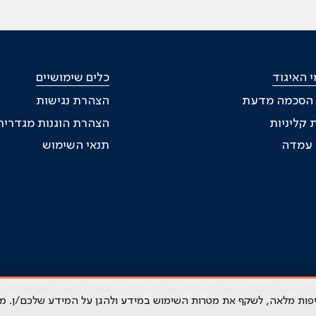
 האיגוד
כלים שימושיים
 הסכמה מדעת
הצהרת נגישות
 קליניות
הצהרת הוגנות מגדרית
ת עמדה
תנאי השימוש
זה נועד להשכלה בלבד ואין לראות בו ייעוץ רפואי או משפטי. אין הר"י אחראית לתו
גרם. כל הזכויות על המידע באתר שייכות להסתדרות הרפואית בישראל.
מדיניות הפרטי
קיפות מלאה, לשקף את מטרות השימוש במידע ולהגן על המידע שלכם/ן. מ