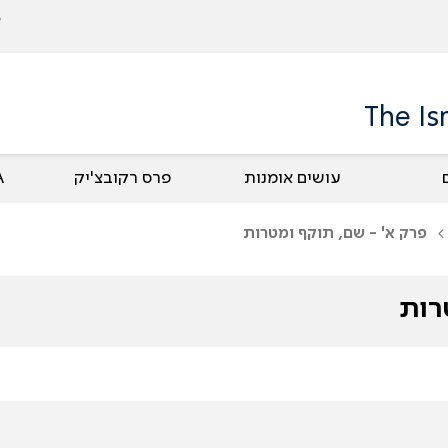
The Is
עושים אומנות
פרס רקובצ'יק
UA
פרק א' - שם, תוקף ומטרות
רות